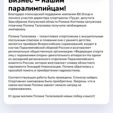
Бизнес — нашим
паралимпийцам!
Благодаря спонсорской поддержке компании IEK Group и
личного участия директора спортшколы «Труд», депутата
Заксобрания Калужской области Романа Коптеева калужская
пловчиха Полина Талалаева получила необходимую
экипировку.
Полина Талалаева – талантливая спортсменка с внушительным
послужным списком: в плавании она с раннего детства,
является призёром Всероссийских соревнований, входит в
состав Паралимпийской сборной России и возглавляет
региональную общественную организацию «Федерация спорта
лиц с поражением опорно-двигательного аппарата».На одном
из заседаний регионального отделения Паралимпийского
комитета России, которое возглавляет спикер областного
парламента Геннадий Новосельцев, Полина обратилась с
просьбой помочь в приобретении гидрокостюма.
Соответствующая работа была проведена. Спонсор найден.
Спортивная экипировка была приобретена. Уверены, что в
новом костюме Полина завоют немало наград на
соревнованиях.
От души желаем Полине Талалаевой новых побед и высот!