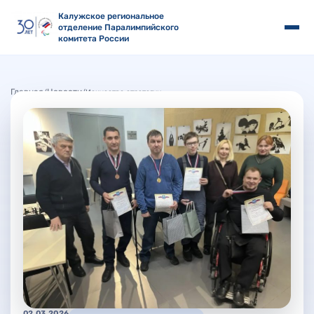
Калужское региональное
отделение Паралимпийского
комитета России
Главная
Новости
/
/
Искусство стратегии
02.03.2026