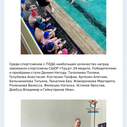
Среди спортсменов с ПОДА наибольшее количество наград
завоевали спортсмены СШОР «Труд»: 24 медали. Победителями
и призёрами стали Даниил Негода, Талалаева Полина,
Голубкова Анастасия, Костюхин Трофим, Артенян Апетнак,
Бельчанинова Татьяна, Лычагина Ева, Жаворонкова Маргарита,
Роленкова Ванесса, Филюшко Наталья, Устинов Ярослав,
Довбуш Владимир и Гайнутдинов Иван.