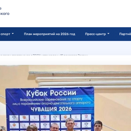
е
кого
 спорт
План мероприятий на 2026 год
Пресс-центр
Партн
ике среди спортсменов с ПОДА установлены 19 рекордов России