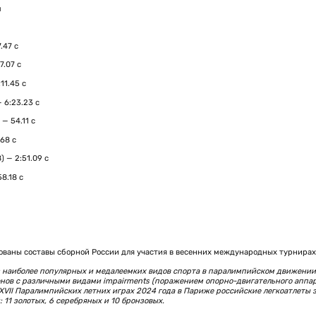
м
.47 с
7.07 с
11.45 c
 6:23.23 c
— 54.11 с
68 с
 — 2:51.09 с
8.18 c
ованы составы сборной России для участия в весенних международных турнирах
из наиболее популярных и медалеемких видов спорта в паралимпийском движении
нов с различными видами impairments (поражением опорно-двигательного аппар
VII Паралимпийских летних играх 2024 года в Париже российские легкоатлеты 
 11 золотых, 6 серебряных и 10 бронзовых.