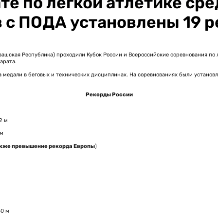
те по легкой атлетике сре
 с ПОДА установлены 19 
увашская Республика) проходили Кубок России и Всероссийские соревнования по 
арата.
 медали в беговых и технических дисциплинах. На соревнованиях были установл
Рекорды России
2 м
 м
кже превышение рекорда Европы
)
40 м