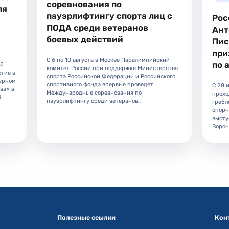
соревнования по
ля
пауэрлифтингу спорта лиц с
Рос
ПОДА среди ветеранов
Ант
боевых действий
Пис
при
С 6 по 10 августа в Москве Паралимпийский
по 
ой
комитет России при поддержке Министерства
тие в
спорта Российской Федерации и Российского
урном
спортивного фонда впервые проведет
С 28 
ва» в
Международные соревнования по
прохо
В
пауэрлифтингу среди ветеранов…
гребл
опорн
высту
Ворон
Полезные ссылки
Кон