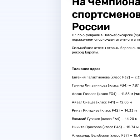
На Чемпиона
спортсменов
России
С 1 по 6 февраля в Новочебоксарске (Ч
поражением опорно-двигательного апп
Сильнейшие атлеты страны боролись за
рекорд Европы.
Толкание ядра:
Евгения Галактионова (класс F32) — 7.3
Галина Липатникова (класс F34) — 7.87
Аслан Газзаев (класс F34) — 11.55 м (
та
Айаал Сивцев (класс F41) — 12.05 м
Ринат Кильдиев (класс F42) — 14.33 м
Василий Гусаков (класс F64) — 14.20 м
Никита Прохоров (класс F46) — 15.74 м
Александр Белобоков (класс F37) — 15.