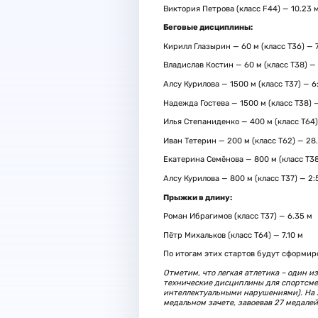
Виктория Петрова (класс F44) — 10.23 
Беговые дисциплины:
Кирилл Глазырин — 60 м (класс Т36) — 7
Владислав Костин — 60 м (класс Т38) — 
Алсу Курилова — 1500 м (класс Т37) — 6:
Надежда Гостева — 1500 м (класс Т38) —
Илья Степаниденко — 400 м (класс Т64) 
Иван Тетерин — 200 м (класс Т62) — 28.
Екатерина Семёнова — 800 м (класс Т38)
Алсу Курилова — 800 м (класс Т37) — 2:5
Прыжки в длину:
Роман Ибрагимов (класс Т37) — 6.35 м
Пётр Михальков (класс Т64) — 7.10 м
По итогам этих стартов будут сформир
Отметим, что легкая атлетика – один 
технические дисциплины для спортсме
интеллектуальными нарушениями). На X
медальном зачете, завоевав 27 медалей: