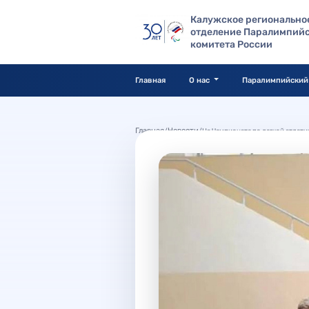
Калужское регионально
отделение Паралимпийс
комитета России
Главная
О нас
Паралимпийский
Главная
Новости
/
/
На Чемпионате по легкой атлет