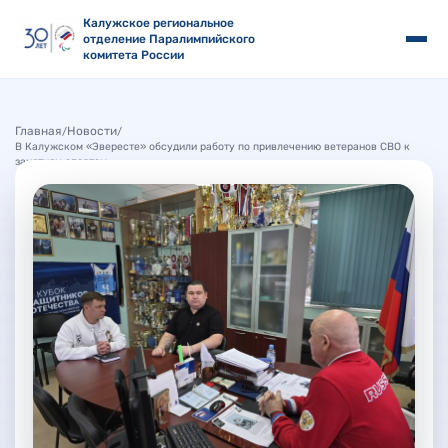
Калужское региональное
отделение Паралимпийского
комитета России
Главная
Новости
/
/
В Калужском «Эвересте» обсудили работу по привлечению ветеранов СВО к
занятиям спортом