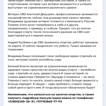
происходит знакомство с тренерским составом, а также со
спортсменами, которые уже активно занимаются и успешно
выступают на соревнованиях различного уровня.
Ветеран СВО Анатолий Девушкин, профессионально занимается
пауэрлифтингом, сейчас под руководством своего тренера
Владимира Цуканова активно готовится к Чемпионату России.
Помимо этого хочет попробовать в себя и в других
направлениях, к примеру, в голболе. Говорит, что во многом
благодаря спорту после полученного ранения на СВО смог
адаптироваться к мирной жизни.
Андрей Кулёмин и до СВО занимался спортом, работал тренером
по карате. И сейчас продолжает эту работу. Также занимается
плаванием.
Владимир Бицук посвящает свое свободное время стрельбе из
лука, метанию ножей, волейболу сидя.
Евгений Благих несмотря на ограниченные возможности
здоровья также преуспел во многих видах спорта — волейболе
сидя, стрельбе из лука, армрестлинге.И таких историй, по
словам директора «Эвереста» Эдуарда Станкевича — не мало.
Главное с чего-то начать, понять какой спорт больше нравится и
больше подходит. В общем — надо пробовать, ставить перед
собой цели и идти к ним. И тогда результат обязательно будет!
Напоминаем, что записаться на занятия спортом, а также
получить подробную консультацию можно по телефонам:
+7(4842)40-36-31, +7(910)860-77-93