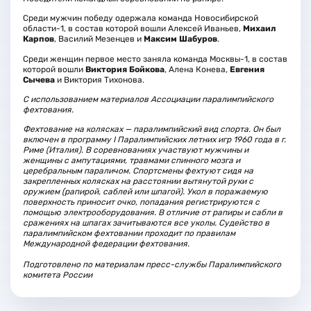
Среди мужчин победу одержала команда Новосибирской
области-1, в состав которой вошли Алексей Иваньев,
Михаил
Карпов
, Василий Мезенцев и
Максим Шабуров
.
Среди женщин первое место заняла команда Москвы-1, в состав
которой вошли
Виктория Бойкова
, Алена Конева,
Евгения
Сычева
и Виктория Тихонова.
С использованием материалов Ассоциации паралимпийского
фехтования.
Фехтование на колясках — паралимпийский вид спорта. Он был
включен в программу I Паралимпийских летних игр 1960 года в г.
Риме (Италия). В соревнованиях участвуют мужчины и
женщины с ампутациями, травмами спинного мозга и
церебральным параличом. Спортсмены фехтуют сидя на
закрепленных колясках на расстоянии вытянутой руки с
оружием (рапирой, саблей или шпагой). Укол в поражаемую
поверхность приносит очко, попадания регистрируются с
помощью электрооборудования. В отличие от рапиры и сабли в
сражениях на шпагах зачитываются все уколы. Судейство в
паралимпийском фехтовании проходит по правилам
Международной федерации фехтования.
Подготовлено по материалам пресс-службы Паралимпийского
комитета России