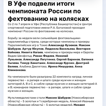
В Уфе подвели итоги
чемпионата России по
фехтованию на колясках
Со 2 по 7 апреля в Уфе (Республика Башкортостан) в Центре
спортивной подготовки имени Р.А. Баталовой проходил
чемпионат России по фехтованию на колясках.
Борьбу за медали вели сильнейшие фехтовальщики-
паралимпийцы страны, среди которых чемпионы и призеры
Паралимпийских игр в Токио
Александр Кузюков
,
Максим
Шабуров
,
Артур Юсупов
,
Людмила Васильева
,
Виктория
Бойкова
,
Никита Нагаев
, чемпионы и призеры мира и Европы
Вадим Шенфельд,
Роман Федяев
,
Николай
Лукьянов
,
Александр Логутенко
,
Сергей Баринов
,
Евгения
Сычева
,
Тимур Хаматшин
,
Александр Курзин
,
Дмитрий
Беляев
, Альбина Давлятова,
Ирина Мишурова
,
Анна
Клименкова
.
На чемпионате были разыграны 22 комплекта наград: личное
первенство – в рапире и шпаге среди мужчин и женщин
категорий А, В и С, в сабле среди мужчин и женщин категорий А
и В; командное первенство – в рапире, шпаге и сабле среди
мужчин и женщин.
Мультимедалистами стали
Максим Шабуров
(Новосибирская
область) – 5 золотых и 1 серебряная медаль, Алексей Иваньев
(Новосибирская область) – 5 золотых медалей,
Михаил