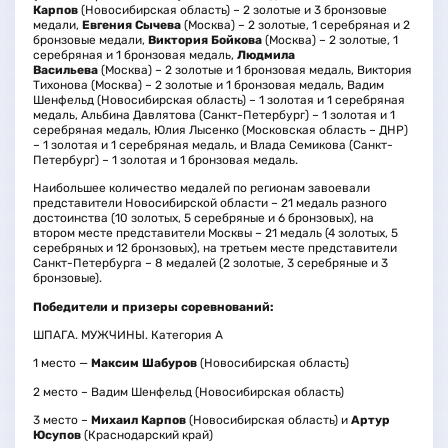
Карпов
(Новосибирская область) – 2 золотые и 3 бронзовые
медали,
Евгения Сычева
(Москва) – 2 золотые, 1 серебряная и 2
бронзовые медали,
Виктория Бойкова
(Москва) – 2 золотые, 1
серебряная и 1 бронзовая медаль,
Людмила
Васильева
(Москва) – 2 золотые и 1 бронзовая медаль, Виктория
Тихонова (Москва) – 2 золотые и 1 бронзовая медаль, Вадим
Шенфельд (Новосибирская область) – 1 золотая и 1 серебряная
медаль, Альбина Давлятова (Санкт-Петербург) – 1 золотая и 1
серебряная медаль, Юлия Лысенко (Московская область – ДНР)
– 1 золотая и 1 серебряная медаль, и Влада Семикова (Санкт-
Петербург) – 1 золотая и 1 бронзовая медаль.
Наибольшее количество медалей по регионам завоевали
представители Новосибирской области – 21 медаль разного
достоинства (10 золотых, 5 серебряные и 6 бронзовых), на
втором месте представители Москвы – 21 медаль (4 золотых, 5
серебряных и 12 бронзовых), на третьем месте представители
Санкт-Петербурга – 8 медалей (2 золотые, 3 серебряные и 3
бронзовые).
Победители и призеры соревнований:
ШПАГА. МУЖЧИНЫ. Категория А
1 место —
Максим Шабуров
(Новосибирская область)
2 место – Вадим Шенфельд (Новосибирская область)
3 место –
Михаил Карпов
(Новосибирская область) и
Артур
Юсупов
(Краснодарский край)