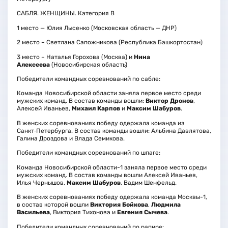
САБЛЯ. ЖЕНЩИНЫ. Категория В
1 место — Юлия Лысенко (Московская область — ДНР)
2 место – Светлана Сапожникова (Республика Башкортостан)
3 место – Наталья Горохова (Москва) и
Нина
Алексеева
(Новосибирская область)
Победители командных соревнований по сабле:
Команда Новосибирской области заняла первое место среди
мужских команд. В состав команды вошли:
Виктор Дронов
,
Алексей Иваньев,
Михаил Карпов
и
Максим Шабуров
.
В женских соревнованиях победу одержала команда из
Санкт‑Петербурга. В состав команды вошли: Альбина Давлятова,
Галина Дроздова и Влада Семикова.
Победители командных соревнований по шпаге:
Команда Новосибирской области-1 заняла первое место среди
мужских команд. В состав команды вошли Алексей Иваньев,
Илья Чернышов,
Максим Шабуров
, Вадим Шенфельд.
В женских соревнованиях победу одержала команда Москвы-1,
в состав которой вошли
Виктория Бойкова
,
Людмила
Васильева
, Виктория Тихонова и
Евгения Сычева
.
Победители командных соревнований по рапире: