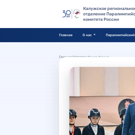
Калужское регионально
отделение Паралимпийс
комитета России
Главная
О нас
Паралимпийский
Главная
Новости
/
/
Виват, Россия!