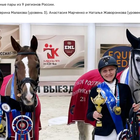
ные пары из 9 регионов России.
рина Малахова (уровень 3), Анастасия Марченко и Наталья Жаворонкова (уровен