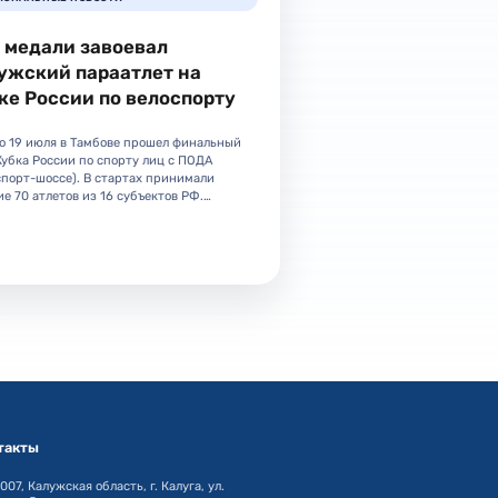
 медали завоевал
ужский параатлет на
ке России по велоспорту
по 19 июля в Тамбове прошел финальный
Кубка России по спорту лиц с ПОДА
спорт-шоссе). В стартах принимали
ие 70 атлетов из 16 субъектов РФ.…
такты
07, Калужская область, г. Калуга, ул.