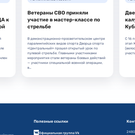
Ветераны СВО приняли
Две
ДА к
участие в мастер-классе по
кал
ой
стрельбе
Куб
й
В демонстрационно-просветительском центре
С 16 
паралимпийских видов спорта Дворца спорта
этап 
сле
«Центральный» прошел открытый урок по
(вело
пулевой стрельбе. Главными участниками
участ
член
мероприятия стали ветераны боевых действий
— участники специальной военной операции,
в…
Полезные ссылки
Кон
24800
Официальная группа Vk